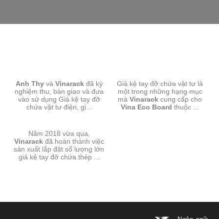
GIÁ KỆ TAY ĐỠ-ANH THY
GIÁ KỆ TAY ĐỠ-VINA ECO
Anh Thy
và
Vinarack
đã ký
Giá kệ tay đỡ chứa vật tư là
BOARD
nghiệm thu, bàn giao và đưa
một trong những hạng mục
vào sử dụng Giá kệ tay đỡ
mà
Vinarack
cung cấp cho
chứa vật tư điện, gi...
Vina Eco Board
thuộc ...
GIÁ KỆ TAY ĐỠ-SMC
Năm 2018 vừa qua,
Vinarack
đã hoàn thành việc
sản xuất lắp đặt số lượng lớn
giá kệ tay đỡ chứa thép ...