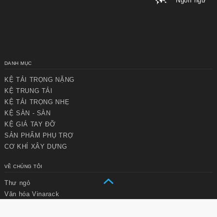
Ngôn ngữ
DANH MỤC
KỆ TẢI TRỌNG NẶNG
KỆ TRUNG TẢI
Chuyển
Chuyển
KỆ TẢI TRỌNG NHẸ
đến nội
đến
KỆ SÀN - SÀN
dung
cuối
chính
trang
KỆ GIÁ TAY ĐỠ
SẢN PHẨM PHỤ TRỢ
CƠ KHÍ XÂY DỰNG
VỀ CHÚNG TÔI
Thư ngỏ
Văn hóa Vinarack
Tầm nhìn sứ mệnh
Chiến lược phát triển